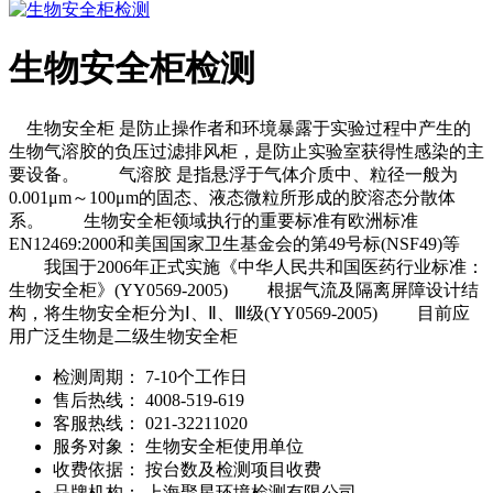
生物安全柜检测
生物安全柜 是防止操作者和环境暴露于实验过程中产生的
生物气溶胶的负压过滤排风柜，是防止实验室获得性感染的主
要设备。 气溶胶 是指悬浮于气体介质中、粒径一般为
0.001μm～100μm的固态、液态微粒所形成的胶溶态分散体
系。 生物安全柜领域执行的重要标准有欧洲标准
EN12469:2000和美国国家卫生基金会的第49号标(NSF49)等
我国于2006年正式实施《中华人民共和国医药行业标准：
生物安全柜》(YY0569-2005) 根据气流及隔离屏障设计结
构，将生物安全柜分为Ⅰ、Ⅱ、Ⅲ级(YY0569-2005) 目前应
用广泛生物是二级生物安全柜
检测周期：
7-10个工作日
售后热线：
4008-519-619
客服热线：
021-32211020
服务对象：
生物安全柜使用单位
收费依据：
按台数及检测项目收费
品牌机构：
上海聚星环境检测有限公司