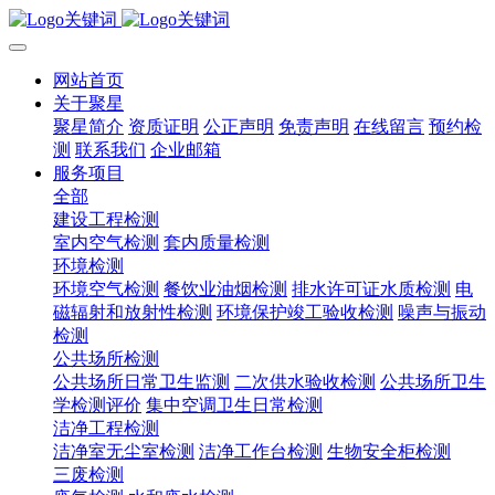
网站首页
关于聚星
聚星简介
资质证明
公正声明
免责声明
在线留言
预约检
测
联系我们
企业邮箱
服务项目
全部
建设工程检测
室内空气检测
套内质量检测
环境检测
环境空气检测
餐饮业油烟检测
排水许可证水质检测
电
磁辐射和放射性检测
环境保护竣工验收检测
噪声与振动
检测
公共场所检测
公共场所日常卫生监测
二次供水验收检测
公共场所卫生
学检测评价
集中空调卫生日常检测
洁净工程检测
洁净室无尘室检测
洁净工作台检测
生物安全柜检测
三废检测