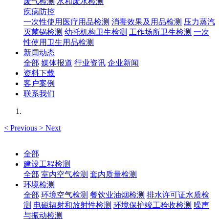
废气检测
水和废水检测
疾病防控
一次性使用医疗用品检测
消毒效果及用品检测
压力蒸汽
灭菌锅检测
幼托机构卫生检测
工作场所卫生检测
一次
性使用卫生用品检测
新闻动态
全部
媒体报道
行业资讯
企业新闻
资料下载
客户案例
联系我们
<
Previous
>
Next
全部
建设工程检测
全部
室内空气检测
套内质量检测
环境检测
全部
环境空气检测
餐饮业油烟检测
排水许可证水质检
测
电磁辐射和放射性检测
环境保护竣工验收检测
噪声
与振动检测