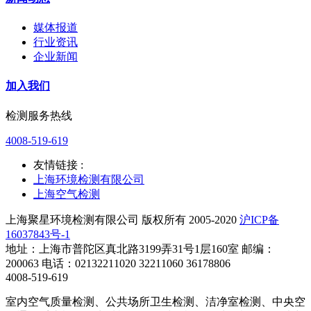
媒体报道
行业资讯
企业新闻
加入我们
检测服务热线
4008-519-619
友情链接 :
上海环境检测有限公司
上海空气检测
上海聚星环境检测有限公司 版权所有 2005-2020
沪ICP备
16037843号-1
地址：上海市普陀区真北路3199弄31号1层160室 邮编：
200063 电话：02132211020 32211060 36178806
4008-519-619
室内空气质量检测、公共场所卫生检测、洁净室检测、中央空