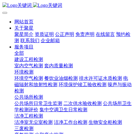
网站首页
关于聚星
聚星简介
资质证明
公正声明
免责声明
在线留言
预约检
测
联系我们
企业邮箱
服务项目
全部
建设工程检测
室内空气检测
套内质量检测
环境检测
环境空气检测
餐饮业油烟检测
排水许可证水质检测
电
磁辐射和放射性检测
环境保护竣工验收检测
噪声与振动
检测
公共场所检测
公共场所日常卫生监测
二次供水验收检测
公共场所卫生
学检测评价
集中空调卫生日常检测
洁净工程检测
洁净室无尘室检测
洁净工作台检测
生物安全柜检测
三废检测