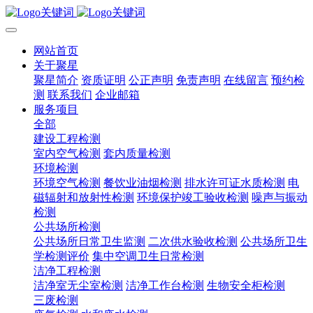
网站首页
关于聚星
聚星简介
资质证明
公正声明
免责声明
在线留言
预约检
测
联系我们
企业邮箱
服务项目
全部
建设工程检测
室内空气检测
套内质量检测
环境检测
环境空气检测
餐饮业油烟检测
排水许可证水质检测
电
磁辐射和放射性检测
环境保护竣工验收检测
噪声与振动
检测
公共场所检测
公共场所日常卫生监测
二次供水验收检测
公共场所卫生
学检测评价
集中空调卫生日常检测
洁净工程检测
洁净室无尘室检测
洁净工作台检测
生物安全柜检测
三废检测