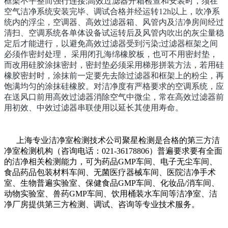
框架不平整而强行连接;高效过滤器开箱检查和安装时，须在
空气洁净系统安装完毕、调试合格并经运转12h以上，吹净系
统内的浮尘，空调器、高效过滤器箱、风管内及洁净房间经过
清扫、空调系统各单体设备试运转后及风管内吹出的灰尘量稳
定后才能进行，以避免高效过滤器受到污染;过滤器框架之间
必须作密封处理， 采用闭孔海绵橡胶板，也可不用密封垫，
而改用硅胶涂抹密封，密封垫必须采用梯形拼装方法，若用硅
橡胶密封时，涂抹前一定要先去除过滤器和框架上的粉尘，再
饱满均匀的涂抹硅橡胶。对洁净度有严格要求的空调系统，应
在送风口前用高效过滤器消除空气中微尘，常在高效过滤器前
用初效、中效过滤器串联使用以延长其使用寿命。
上海专业洁净室检测技术公司聚星检测是合格的第三方洁
净室检测机构（咨询电话：021-36178806）普遍要求要有全面
的洁净相关检测能力，可为药品GMP车间、电子无尘车间、
食品药品包装材料车间、无菌医疗器械车间、医院洁净手术
室、生物普遍实验室、保健食品GMP车间、化妆品/消车间、
动物实验室、兽药GMP车间、饮用桶装水车间等洁净室、洁
净厂房提供第三方检测、调试、咨询等专业技术服务。