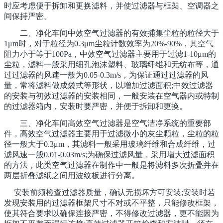
时应考虑便于拆卸和更换滤料，并使过滤器与框架、空调器之
间保持严密。
二、净化车间中效空气过滤器的有效捕集尘粒的粒径大于
1μm时，对于粒径为0.3μm尘粒计数效率为20%-90%，其空气
阻力小于等于100Pa，中效空气过滤器主要用于过滤1-10μm的
尘粒，滤料一般采用细孔泡沫塑料、玻璃纤维和无纺布等，通
过过滤器的风速一般为0.05-0.3m/s，为保证通过过滤器的风
量，常将滤料做成袋式等形状，以增加过滤面积;中效过滤器
的安装与初效过滤器的安装相同，一般安装在空气器内或特制
的过滤器箱内，安装时要严密，并便于拆卸和更换。
三、净化车间高效空气过滤器是空气洁净系统的重要部
件，高效空气过滤器主要用于过滤微小的灰尘颗粒，尘粒的粒
径一般大于0.3μm，其滤料一般采用玻璃纤维和合成纤维，过
滤风速一般0.01-0.03m/s;为确保过滤风量，采用增大过滤面积
的方法，此类空气过滤器在制作中一般是将滤料多次折叠并在
两层折叠滤纸之间用波纹板进行分离。
安装前须检查过滤器质量，确认无损坏方可安装;安装时若
发现安装用的过滤器框架尺寸不对或不平整，只能修改框架，
使其符合要求以确保连接严密，不得修改过滤器，更不能因为