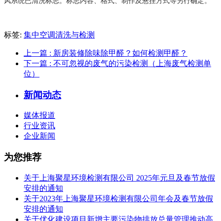
风系统已清洗标志。标志内容、格式、制作及悬挂方式等另行确定。
标签:
集中空调清洗与检测
上一篇
: 新房装修除味除甲醛？如何检测甲醛？
下一篇
: 不可忽视的废气的污染检测（上海废气检测单
位）
新闻动态
媒体报道
行业资讯
企业新闻
为您推荐
关于上海聚星环境检测有限公司 2025年元旦及春节放假
安排的通知
关于2023年上海聚星环境检测有限公司年会及春节放假
安排的通知
关于优化建设项目新增主要污染物排放总量管理推动高