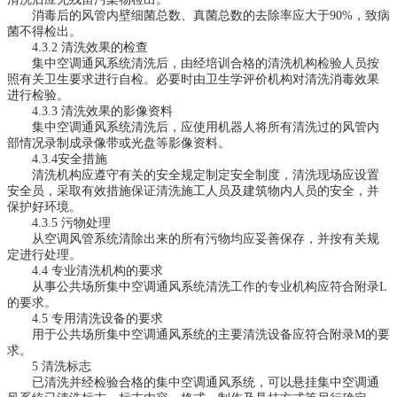
消毒后的风管内壁细菌总数、真菌总数的去除率应大于90%，致病
菌不得检出。
4.3.2 清洗效果的检查
集中空调通风系统清洗后，由经培训合格的清洗机构检验人员按
照有关卫生要求进行自检。必要时由卫生学评价机构对清洗消毒效果
进行检验。
4.3.3 清洗效果的影像资料
集中空调通风系统清洗后，应使用机器人将所有清洗过的风管内
部情况录制成录像带或光盘等影像资料。
4.3.4安全措施
清洗机构应遵守有关的安全规定制定安全制度，清洗现场应设置
安全员，采取有效措施保证清洗施工人员及建筑物内人员的安全，并
保护好环境。
4.3.5 污物处理
从空调风管系统清除出来的所有污物均应妥善保存，并按有关规
定进行处理。
4.4 专业清洗机构的要求
从事公共场所集中空调通风系统清洗工作的专业机构应符合附录L
的要求。
4.5 专用清洗设备的要求
用于公共场所集中空调通风系统的主要清洗设备应符合附录M的要
求。
5 清洗标志
已清洗并经检验合格的集中空调通风系统，可以悬挂集中空调通