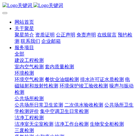
网站首页
关于聚星
聚星简介
资质证明
公正声明
免责声明
在线留言
预约检
测
联系我们
企业邮箱
服务项目
全部
建设工程检测
室内空气检测
套内质量检测
环境检测
环境空气检测
餐饮业油烟检测
排水许可证水质检测
电
磁辐射和放射性检测
环境保护竣工验收检测
噪声与振动
检测
公共场所检测
公共场所日常卫生监测
二次供水验收检测
公共场所卫生
学检测评价
集中空调卫生日常检测
洁净工程检测
洁净室无尘室检测
洁净工作台检测
生物安全柜检测
三废检测