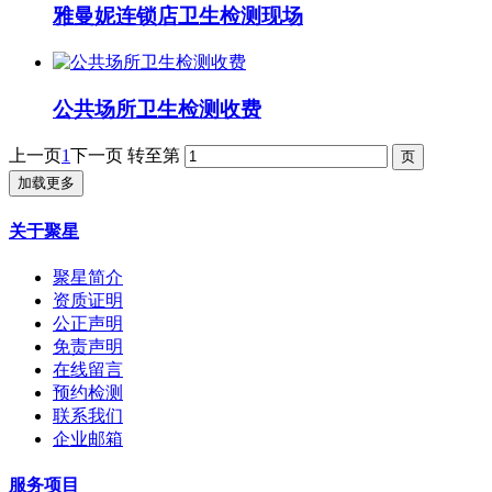
雅曼妮连锁店卫生检测现场
公共场所卫生检测收费
上一页
1
下一页
转至第
加载更多
关于聚星
聚星简介
资质证明
公正声明
免责声明
在线留言
预约检测
联系我们
企业邮箱
服务项目